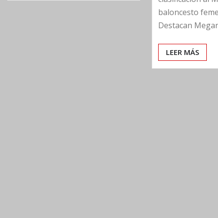
baloncesto feme
Destacan Megan
LEER MÁS