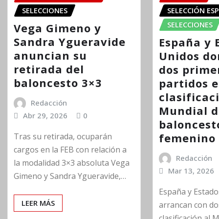
SELECCIONES
SELECCIÓN ES
SELECCIONES
Vega Gimeno y
Sandra Ygueravide
España y 
anuncian su
Unidos do
retirada del
dos prime
baloncesto 3×3
partidos e
clasificac
Redacción
Mundial d
Abr 29, 2026
0
baloncest
femenino
Tras su retirada, ocuparán
cargos en la FEB con relación a
Redacción
la modalidad 3×3 absoluta Vega
Mar 13, 2026
Gimeno y Sandra Ygueravide,…
España y Estado
LEER MÁS
arrancan con dos
clasificación al 