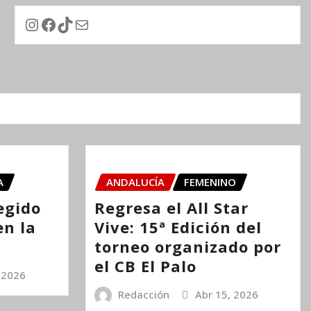
Instagram
Facebook
TikTok
Correo electrónico
A
ANDALUCÍA
FEMENINO
egido
Regresa el All Star
en la
Vive: 15ª Edición del
torneo organizado por
el CB El Palo
 2026
Redacción
Abr 15, 2026