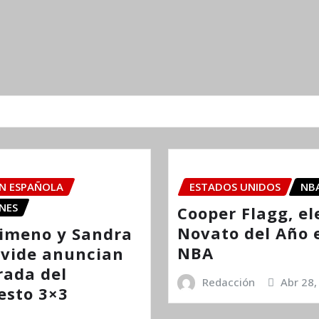
ÓN ESPAÑOLA
ESTADOS UNIDOS
NB
NES
Cooper Flagg, el
Novato del Año 
imeno y Sandra
NBA
vide anuncian
rada del
Redacción
Abr 28,
esto 3×3