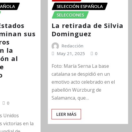
PAÑOLA
SELECCIÓN ESPAÑOLA
SELECCIONES
Estados
La retirada de Silvia
minan sus
Dominguez
ros
Redacción
n la
May 21, 2025
0
ión al
e
Foto: María Serna La base
o
catalana se despidió en un
emotivo acto celebrado en el
pabellón Würzburg de
Salamanca, que…
0
LEER MÁS
s Unidos
 victorias en la
Mundial de