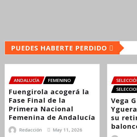
PUEDES HABERTE PERDIDO
ANDALUCÍA
FEMENINO
SELECCI
SELECCIO
Fuengirola acogerá la
Fase Final de la
Vega G
Primera Nacional
Yguera
Femenina de Andalucía
su reti
balonc
Redacción
May 11, 2026