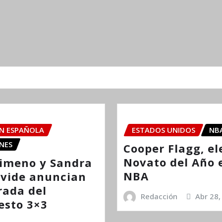
ÓN ESPAÑOLA
ESTADOS UNIDOS
NB
NES
Cooper Flagg, el
Novato del Año 
imeno y Sandra
NBA
vide anuncian
rada del
Redacción
Abr 28,
esto 3×3