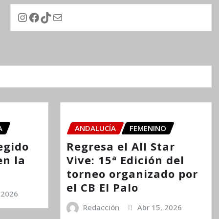
Instagram
Facebook
TikTok
Correo electrónico
A
ANDALUCÍA
FEMENINO
egido
Regresa el All Star
en la
Vive: 15ª Edición del
torneo organizado por
el CB El Palo
 2026
Redacción
Abr 15, 2026