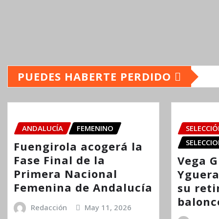
PUEDES HABERTE PERDIDO
ANDALUCÍA
FEMENINO
SELECCI
SELECCIO
Fuengirola acogerá la
Fase Final de la
Vega G
Primera Nacional
Yguera
Femenina de Andalucía
su reti
balonc
Redacción
May 11, 2026