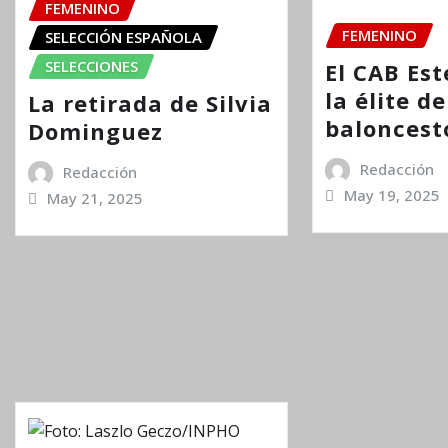
FEMENINO
FEMENINO
SELECCIÓN ESPAÑOLA
SELECCIONES
El CAB Es
la élite de
La retirada de Silvia
baloncest
Dominguez
Redacción
Redacción
May 19, 2025
May 21, 2025