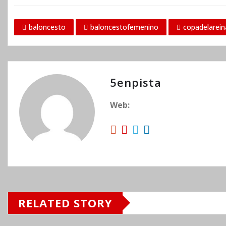
baloncesto
baloncestofemenino
copadelarein
5enpista
Web:
RELATED STORY