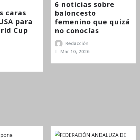
6 noticias sobre
s caras
baloncesto
USA para
femenino que quizá
orld Cup
no conocías
Redacción
Mar 10, 2026